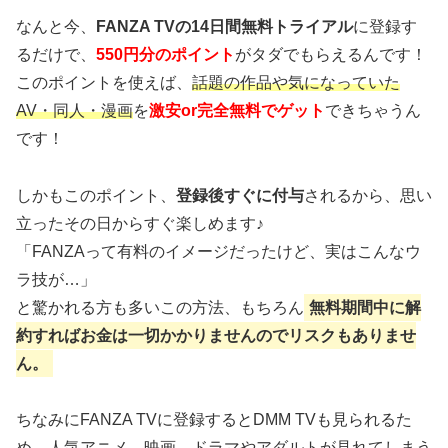
なんと今、
FANZA TVの14日間無料トライアル
に登録す
るだけで、
550円分のポイント
がタダでもらえるんです！
このポイントを使えば、
話題の作品や気になっていた
AV・同人・漫画
を
激安or完全無料でゲット
できちゃうん
です！
しかもこのポイント、
登録後すぐに付与
されるから、思い
立ったその日からすぐ楽しめます♪
「FANZAって有料のイメージだったけど、実はこんなウ
ラ技が…」
と驚かれる方も多いこの方法、もちろん
無料期間中に解
約すればお金は一切かかりませんのでリスクもありませ
ん。
ちなみにFANZA TVに登録するとDMM TVも見られるた
め、人気アニメ、映画、ドラマやアダルトが見れてしまう