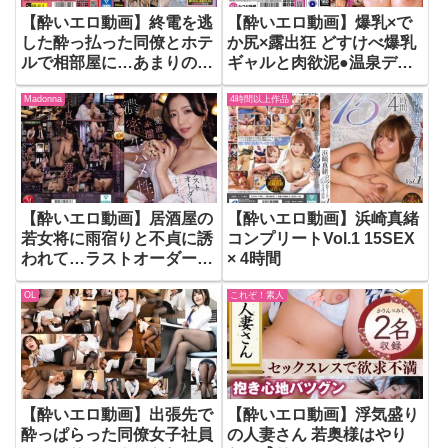
【酔いエロ動画】終電を逃
【酔いエロ動画】爆乳×で
した酔っ払った同僚とホテ
か尻×露出狂 どすけべ爆乳
ルで相部屋に…あまりの無
ギャルと肉欲泥●温泉デー
防備な姿に我慢出来なくな
ト
Madonna
4時間以上作品
って…Vol.013
【酔いエロ動画】居酒屋の
【酔いエロ動画】浜崎真緒
若女将に雨宿りと不貞に誘
コンプリートVol.1 15SEX
われて…ラストオーダー
× 4時間
後、背徳と愛液にずぶ濡れ
OL
これぞ！素人
た濃密生ハメ性交 木下
凛々子
【酔いエロ動画】出張先で
【酔いエロ動画】浮気盛り
酔っぱらった同僚女子社員
の人妻さん 若奥様はやり