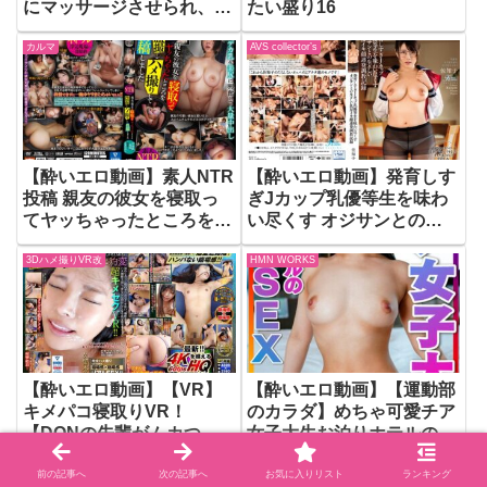
にマッサージさせられ、黒
たい盛り16
パンストから透けて見える
カルマ
AVS collector’s
パンチラに我慢できずハメ
ちゃいました 水卜麻衣奈
【酔いエロ動画】素人NTR
【酔いエロ動画】発育しす
投稿 親友の彼女を寝取っ
ぎJカップ乳優等生を味わ
てヤッちゃったところを盗
い尽くす オジサンとの
撮→ハメ撮りして投稿しま
生々しい乳房イキ顔連発調
3Dハメ撮りVR改
HMN WORKS
した デカ乳＆美尻に興奮
教記録 佐知子
して大量中出し
【酔いエロ動画】【VR】
【酔いエロ動画】【運動部
キメパコ寝取りVR！
のカラダ】めちゃ可愛チア
【DQNの先輩がムカつく
女子大生お泊りホテルのリ
ヤツ】なので【コッソリ彼
アルSEX。イケメン彼氏の
これぞ！素人
4K
女に媚薬】を飲ませ、ムリ
生ちんこに悶絶アクメ堕
前の記事へ
次の記事へ
お気に入りリスト
ランキング