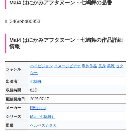
Mai4 はにかみアフタヌーン・七嶋舞の品番
h_346rebd00953
Mai4 はにかみアフタヌーン・七嶋舞の作品詳細
情報
ハイビジョン
イメージビデオ
単体作品
長身
美乳
セク
ジャンル
シー
出演者
七嶋舞
収録時間
82分
配信開始日
2025-07-17
メーカー
REbecca
シリーズ
Mai（七嶋舞）
監督
ヘルペス☆タカ