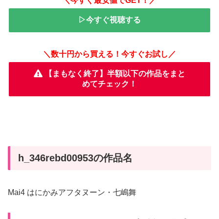
＼今すぐ最安値でGET！／
▷今すぐ視聴する
＼数十円から買える！今すぐお試し／
【まもなく終了】半額以下の作品をまと
めてチェック！
h_346rebd00953の作品名
Mai4 はにかみアフタヌーン・七嶋舞