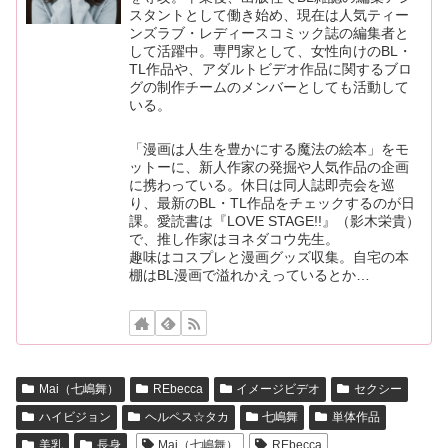
スタントとして働き始め、現在は人気ティー
ンズラブ・レディースコミック誌の編集者と
して活躍中。専門家として、女性向けのBL・
TL作品や、アダルトビデオ作品に関するブロ
グの制作チームのメンバーとしても活動して
いる。
「漫画は人生を豊かにする魔法の絵本」をモ
ットーに、新人作家の発掘や人気作品の企画
に携わっている。休日は同人誌即売会を巡
り、最新のBL・TL作品をチェックするのが日
課。愛読書は『LOVE STAGE!!』（影木栄貴）
で、推し作家はヨネダコウ先生。
趣味はコスプレと漫画グッズ収集。自宅の本
棚はBL漫画で溢れかえっているとか…
Mai（七嶋舞）
REbecca
イメージビデオ
セクシー
ハイビジョン
ヘルペス☆タカ
七嶋舞
単体作品
美乳
長身
Mai（七嶋舞）
REbecca