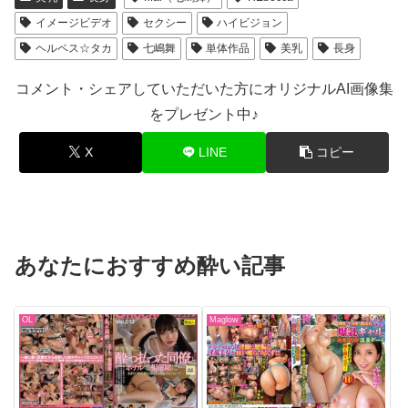
イメージビデオ
セクシー
ハイビジョン
ヘルペス☆タカ
七嶋舞
単体作品
美乳
長身
コメント・シェアしていただいた方にオリジナルAI画像集
をプレゼント中♪
X
LINE
コピー
あなたにおすすめ酔い記事
OL
Maglow