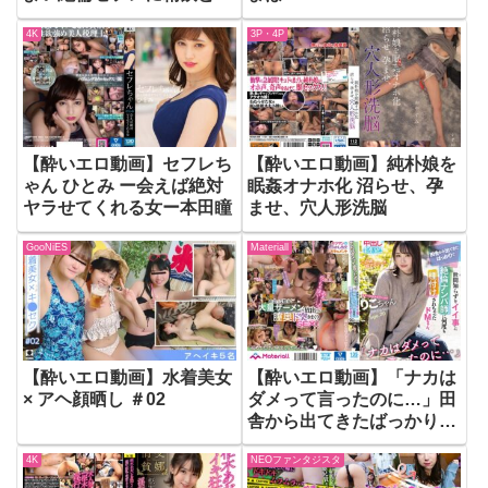
出ししまくった記録
4K
3P・4P
【酔いエロ動画】セフレち
【酔いエロ動画】純朴娘を
ゃん ひとみ ー会えば絶対
眠姦オナホ化 沼らせ、孕
ヤラせてくれる女ー本田瞳
ませ、穴人形洗脳
GooNiES
Materiall
【酔いエロ動画】水着美女
【酔いエロ動画】「ナカは
× アヘ顔晒し ＃02
ダメって言ったのに…」田
舎から出てきたばっかりで
世間知らずをイイ事に絶倫
4K
NEOファンタジスタ
ナンパ師に何度も種付けさ
れちゃったドMちゃん。