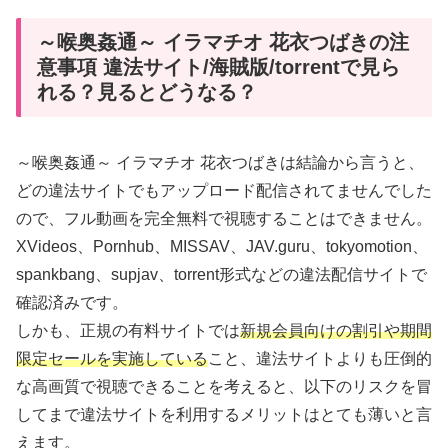
～喉奥姦通～ イラマチオ 花衣つばきの注
意事項 違法サイト/海賊版/torrentで見ら
れる？見るとどうなる？
～喉奥姦通～ イラマチオ 花衣つばきは結論から言うと、
どの違法サイトでもアップロード配信されてませんでした
ので、フル動画を完全無料で視聴することはできません。
XVideos、Pornhub、MISSAV、JAV.guru、tokyomotion、
spankbang、supjav、torrent形式などの違法配信サイトで
確認済みです。
しかも、正規の有料サイトでは
新規会員向けの割引や期間
限定セールを実施している
こと、違法サイトよりも圧倒的
な高画質で視聴できることを考えると、以下のリスクを冒
してまで違法サイトを利用するメリットはとても薄いと言
えます。