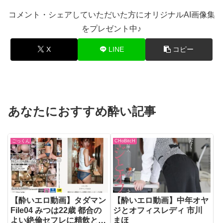
コメント・シェアしていただいた方にオリジナルAI画像集
をプレゼント中♪
X
LINE
コピー
あなたにおすすめ酔い記事
ごっくん
CHoBitcH
【酔いエロ動画】タダマン
【酔いエロ動画】中年オヤ
File04 みつは22歳 都合の
ジとオフィスレディ 市川
よい絶倫セフレに精飲と中
まほ