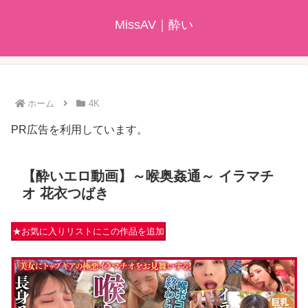
MissAV｜酔い
ホーム
4K
PR広告を利用しています。
【酔いエロ動画】～喉奥姦通～ イラマチ
オ 花衣つばき
★お気に入りリストにこの作品を追加