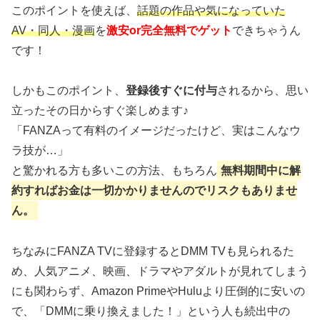
このポイントを使えば、
話題の作品や気になっていた
AV・同人・漫画
を
激安or完全無料でゲット
できちゃうん
です！
しかもこのポイント、
登録後すぐに付与
されるから、思い
立ったその日からすぐ楽しめます♪
「FANZAって有料のイメージだったけど、実はこんなウ
ラ技が…」
と驚かれる方も多いこの方法、もちろん
無料期間中に解
約すればお金は一切かかりませんのでリスクもありませ
ん。
ちなみにFANZA TVに登録するとDMM TVも見られるた
め、人気アニメ、映画、ドラマやアダルトが見れてしまう
にも関わらず、Amazon PrimeやHuluより圧倒的に安いの
で、「DMMに乗り換えました！」という人も続出中の