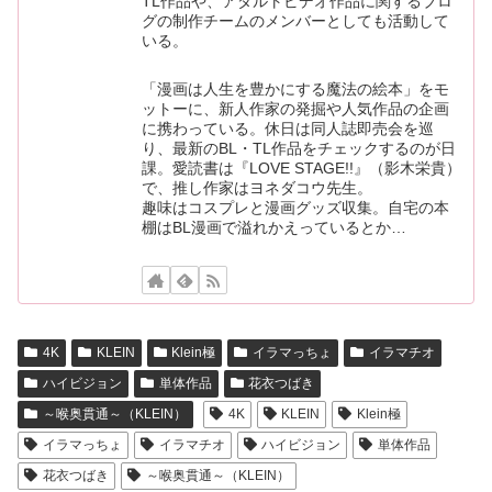
TL作品や、アダルトビデオ作品に関するブロ
グの制作チームのメンバーとしても活動して
いる。
「漫画は人生を豊かにする魔法の絵本」をモ
ットーに、新人作家の発掘や人気作品の企画
に携わっている。休日は同人誌即売会を巡
り、最新のBL・TL作品をチェックするのが日
課。愛読書は『LOVE STAGE!!』（影木栄貴）
で、推し作家はヨネダコウ先生。
趣味はコスプレと漫画グッズ収集。自宅の本
棚はBL漫画で溢れかえっているとか…
4K
KLEIN
Klein極
イラマっちょ
イラマチオ
ハイビジョン
単体作品
花衣つばき
～喉奥貫通～（KLEIN）
4K
KLEIN
Klein極
イラマっちょ
イラマチオ
ハイビジョン
単体作品
花衣つばき
～喉奥貫通～（KLEIN）