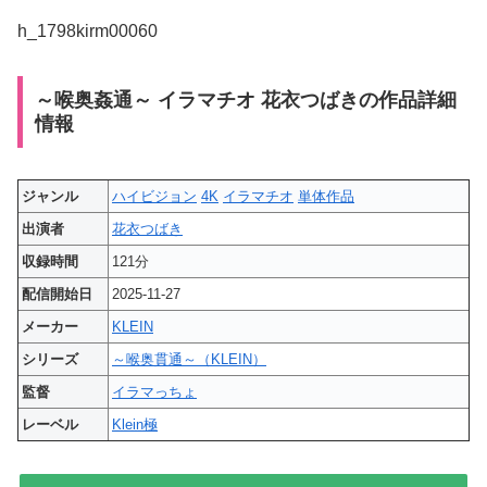
h_1798kirm00060
～喉奥姦通～ イラマチオ 花衣つばきの作品詳細
情報
ジャンル
ハイビジョン
4K
イラマチオ
単体作品
出演者
花衣つばき
収録時間
121分
配信開始日
2025-11-27
メーカー
KLEIN
シリーズ
～喉奥貫通～（KLEIN）
監督
イラマっちょ
レーベル
Klein極