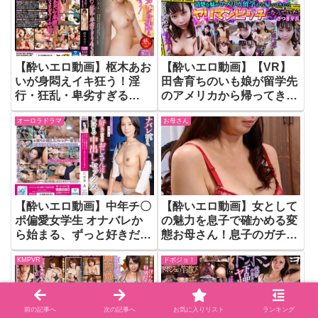
【酔いエロ動画】枢木あお
【酔いエロ動画】【VR】
いが身悶えイキ狂う！淫
田舎育ちのいも娘が留学先
行・狂乱・卑劣すぎる
のアメリカから帰ってきて
4SEX
ヤリマンビッチ妹に！！
オーロラドラマ
お母さん
ロサンゼルス風に俺を襲っ
てた件 さつき芽衣
【酔いエロ動画】中年チ〇
【酔いエロ動画】女として
ポ偏愛女学生 オナバレか
の魅力を息子で確かめる変
ら始まる、ずっと好きだっ
態お母さん！息子のガチガ
たおじさん達とのとろける
チチ〇ポに性欲爆発の母子
KMPVR
ドボジョ！
中出しセックス 百合良
の淫獣SEX！
前の記事へ
次の記事へ
お気に入りリスト
ランキング