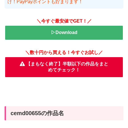
け！PayPayポイントも貯まります！
＼今すぐ最安値でGET！／
▷Download
＼数十円から買える！今すぐお試し／
【まもなく終了】半額以下の作品をまと
めてチェック！
cemd00655の作品名