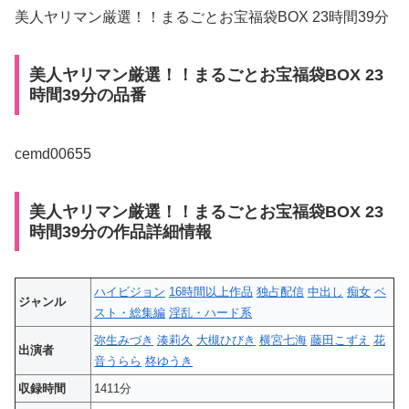
美人ヤリマン厳選！！まるごとお宝福袋BOX 23時間39分
美人ヤリマン厳選！！まるごとお宝福袋BOX 23
時間39分の品番
cemd00655
美人ヤリマン厳選！！まるごとお宝福袋BOX 23
時間39分の作品詳細情報
ハイビジョン
16時間以上作品
独占配信
中出し
痴女
ベ
ジャンル
スト・総集編
淫乱・ハード系
弥生みづき
湊莉久
大槻ひびき
横宮七海
藤田こずえ
花
出演者
音うらら
柊ゆうき
収録時間
1411分