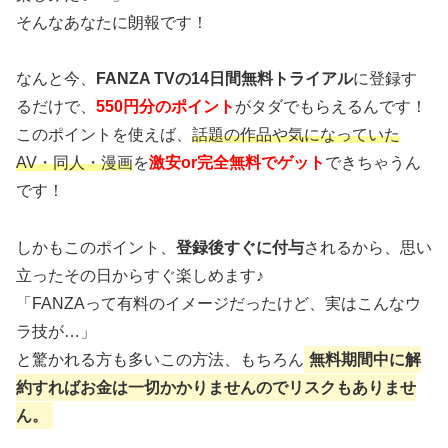
そんなあなたに朗報です！
なんと今、
FANZA TVの14日間無料トライアル
に登録す
るだけで、
550円分のポイント
がタダでもらえるんです！
このポイントを使えば、
話題の作品や気になっていた
AV・同人・漫画
を
激安or完全無料でゲット
できちゃうん
です！
しかもこのポイント、
登録後すぐに付与
されるから、思い
立ったその日からすぐ楽しめます♪
「FANZAって有料のイメージだったけど、実はこんなウ
ラ技が…」
と驚かれる方も多いこの方法、もちろん
無料期間中に解
約すればお金は一切かかりませんのでリスクもありませ
ん。