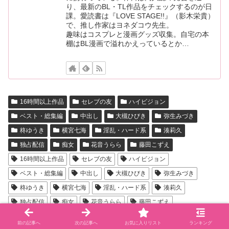
り、最新のBL・TL作品をチェックするのが日
課。愛読書は『LOVE STAGE!!』（影木栄貴）
で、推し作家はヨネダコウ先生。
趣味はコスプレと漫画グッズ収集。自宅の本
棚はBL漫画で溢れかえっているとか…
16時間以上作品
セレブの友
ハイビジョン
ベスト・総集編
中出し
大槻ひびき
弥生みづき
柊ゆうき
横宮七海
淫乱・ハード系
湊莉久
独占配信
痴女
花音うらら
藤田こずえ
16時間以上作品
セレブの友
ハイビジョン
ベスト・総集編
中出し
大槻ひびき
弥生みづき
柊ゆうき
横宮七海
淫乱・ハード系
湊莉久
独占配信
痴女
花音うらら
藤田こずえ
コメント・シェアしていただいた方にオリジナルAI画像集
前の記事へ
次の記事へ
お気に入りリスト
ランキング