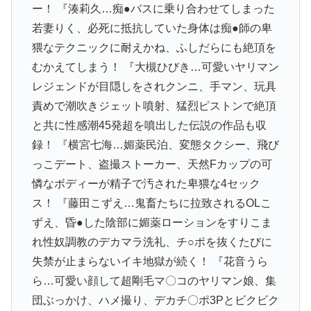
ー！ 『湊莉久…痴●バスに乗り合わせてしまった
若妻りく、必死に抵抗していた身体は痴●師の卑
猥なテクニックに耐えかね、ふしだらにも絶頂を
むかえてしまう！ 『大槻ひびき…可愛いヤリマン
レジェンドが目隠しをされクンニ、手マン、玩具
責めで潮吹きジェット噴射、猛烈ピストンで絶頂
と共に性感潮45発超を噴出した伝説の作品も収
録！ 『横宮七海…媚薬民泊、変態タクシー、飛び
っこデート、盗撮ストーカー、天然Fカップの可
憐なボディーが精子で汚された卑猥な4セック
ス！ 『藤田こずえ…鬼畜たちに拉致されるOLこ
ずえ、昏●した陰部に媚薬ローションをすりこま
れ性奴調教のデカマラ洗礼、チ○ポを抜くたびに
失禁が止まらないイキ地獄が続く！ 『花音うら
ら…可愛い顔して超剛毛マ〇コのヤリマン娘、集
団ぶっかけ、ハメ撮り、デカチ〇ポ3Pとビクビク