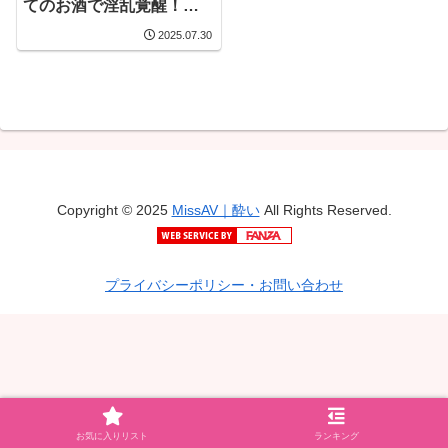
てのお酒で淫乱覚醒！ギ
ン勃ちした叔父さんにヌ
2025.07.30
ルっと生挿入されて中イ
キ初アクメ！
Copyright © 2025
MissAV｜酔い
All Rights Reserved.
プライバシーポリシー・お問い合わせ
お気に入りリスト
ランキング