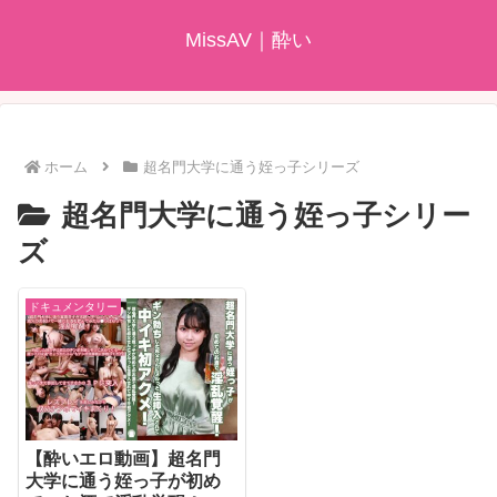
MissAV｜酔い
ホーム
超名門大学に通う姪っ子シリーズ
超名門大学に通う姪っ子シリー
ズ
ドキュメンタリー
【酔いエロ動画】超名門
大学に通う姪っ子が初め