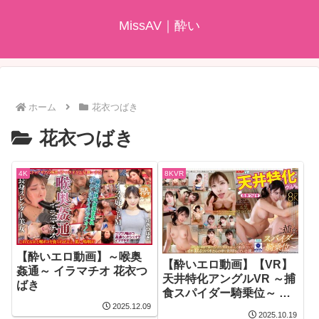
MissAV｜酔い
ホーム
花衣つばき
花衣つばき
4K
8KVR
【酔いエロ動画】～喉奥
【酔いエロ動画】【VR】
姦通～ イラマチオ 花衣つ
天井特化アングルVR ～捕
ばき
食スパイダー騎乗位～ 花
衣つばき
2025.12.09
2025.10.19