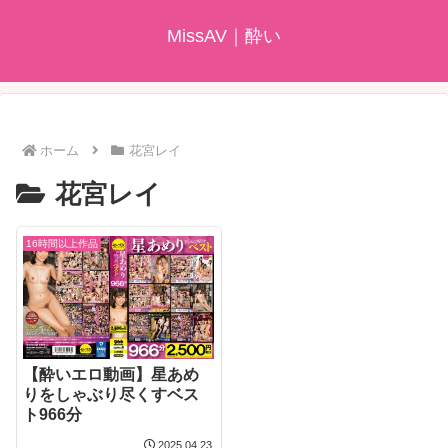
MissAV｜酔い
ホーム
花宮レイ
花宮レイ
16時間以上作品
【酔いエロ動画】星あめ
りをしゃぶり尽くすベス
ト966分
2025.04.23