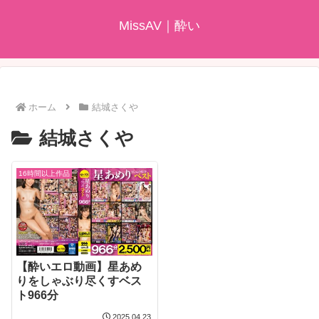
MissAV｜酔い
ホーム
結城さくや
結城さくや
16時間以上作品
【酔いエロ動画】星あめ
りをしゃぶり尽くすベス
ト966分
2025.04.23