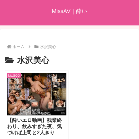
MissAV｜酔い
ホーム
水沢美心
水沢美心
Ms.SOD
【酔いエロ動画】残業終
わり、飲みすぎた夜、気
づけば上司と2人きり…イ
ケナイと知りながら一晩