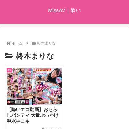
MissAV｜酔い
ホーム
柊木まりな
柊木まりな
4K
【酔いエロ動画】おもら
しパンティ 大量ぶっかけ
聖水手コキ