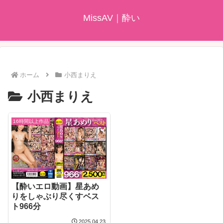
MissAV｜酔い
ホーム
小西まりえ
小西まりえ
16時間以上作品
【酔いエロ動画】星あめ
りをしゃぶり尽くすベス
ト966分
2025.04.23