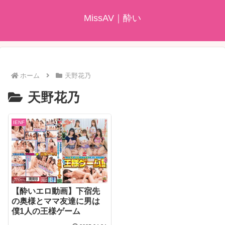
MissAV｜酔い
ホーム
天野花乃
天野花乃
IENF
【酔いエロ動画】下宿先
の奥様とママ友達に男は
僕1人の王様ゲーム