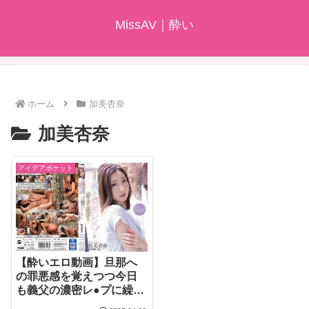
MissAV｜酔い
ホーム
加美杏奈
加美杏奈
アイデアポケット
【酔いエロ動画】旦那へ
の罪悪感を覚えつつ今日
も義父の濃密レ●プに繰り
返し絶頂を… 加美杏奈