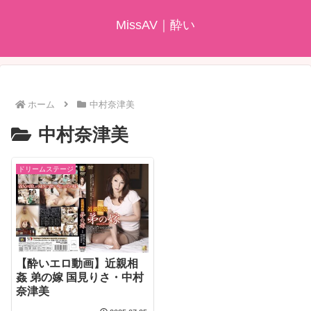
MissAV｜酔い
ホーム
中村奈津美
中村奈津美
ドリームステージ
【酔いエロ動画】近親相
姦 弟の嫁 国見りさ・中村
奈津美