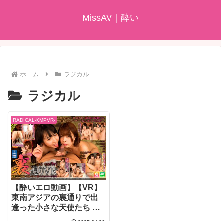
MissAV｜酔い
ホーム
ラジカル
ラジカル
RADICAL-KMPVR-
【酔いエロ動画】【VR】
東南アジアの裏通りで出
逢った小さな天使たち チ
ャッマニー＆プリチャ