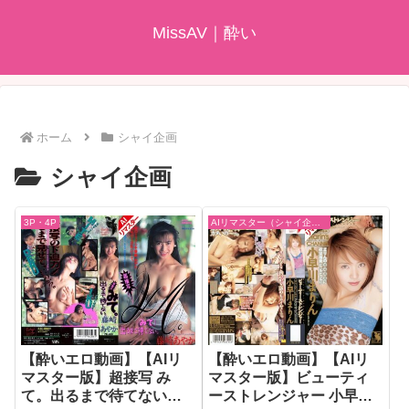
MissAV｜酔い
ホーム
シャイ企画
シャイ企画
3P・4P
AIリマスター（シャイ企画）
【酔いエロ動画】【AIリ
【酔いエロ動画】【AIリ
マスター版】超接写 み
マスター版】ビューティ
て。出るまで待てない。
ーストレンジャー 小早川