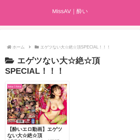
MissAV｜酔い
ホーム
エゲツない大☆絶☆頂SPECIAL！！！
エゲツない大☆絶☆頂
SPECIAL！！！
kira☆kira
【酔いエロ動画】エゲツ
ない大☆絶☆頂