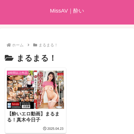
MissAV｜酔い
ホーム
まるまる！
まるまる！
4時間以上作品
【酔いエロ動画】まるま
る！真木今日子
2025.04.23